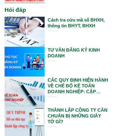
Hỏi đáp
Cách tra cứu mã số BHXH,
thông tin BHYT, BHXH
TƯ VẤN ĐĂNG KÝ KINH
DOANH
CÁC QUY ĐỊNH HIỆN HÀNH
VỀ CHẾ ĐỘ KẾ TOÁN
DOANH NGHIỆP: CẬP
NHẬT VÀ ÁP DỤNG MỚI
NHẤT
THÀNH LẬP CÔNG TY CẦN
CHUẨN BỊ NHỮNG GIẤY
TỜ GÌ?