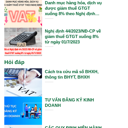
Danh mục hàng hóa, dịch vụ
được giảm thuế GTGT
xuống 8% theo Nghị định
15/2022
Nghị định 44/2023/NĐ-CP về
giảm thuế GTGT xuống 8%
từ ngày 01/7/2023
Hỏi đáp
Cách tra cứu mã số BHXH,
thông tin BHYT, BHXH
TƯ VẤN ĐĂNG KÝ KINH
DOANH
CÁC QUY ĐỊNH HIỆN HÀNH