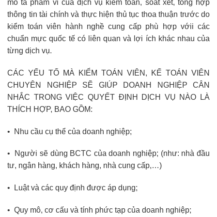
mô tả pham vi cua dịch vụ kiểm toán, soát xét, tổng hợp
thông tin tài chính và thực hiện thủ tục thoa thuận trước do
kiểm toán viên hành nghề cung cấp phù hợp vớii các
chuẩn mực quốc tế có liên quan và lợi ích khác nhau của
từng dịch vụ.
CÁC YẾU TỐ MÀ KIỂM TOÁN VIÊN, KẾ TOÁN VIÊN
CHUYÊN NGHIỆP SẼ GIÚP DOANH NGHIỆP CÂN
NHẮC TRONG VIỆC QUYẾT ĐỊNH DỊCH VỤ NÀO LÀ
THÍCH HỢP, BAO GỒM:
• Nhu cầu cụ thể của doanh nghiệp;
• Người sẽ dùng BCTC của doanh nghiệp; (như: nhà đầu
tư, ngân hàng, khách hàng, nhà cung cấp,…)
• Luật và các quy định được áp dụng;
• Quy mô, cơ cấu và tính phức tạp của doanh nghiệp;