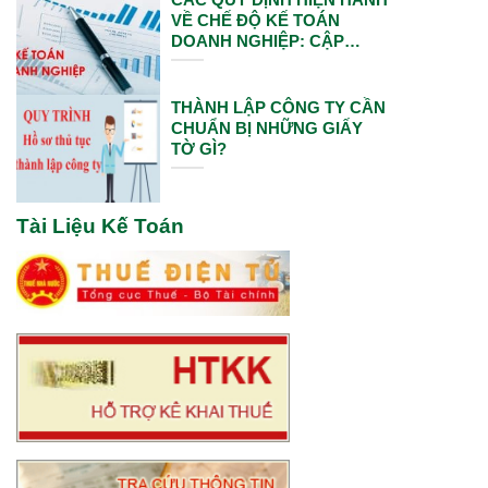
VỀ CHẾ ĐỘ KẾ TOÁN
DOANH NGHIỆP: CẬP
NHẬT VÀ ÁP DỤNG MỚI
NHẤT
THÀNH LẬP CÔNG TY CẦN
CHUẨN BỊ NHỮNG GIẤY
TỜ GÌ?
Tài Liệu Kế Toán