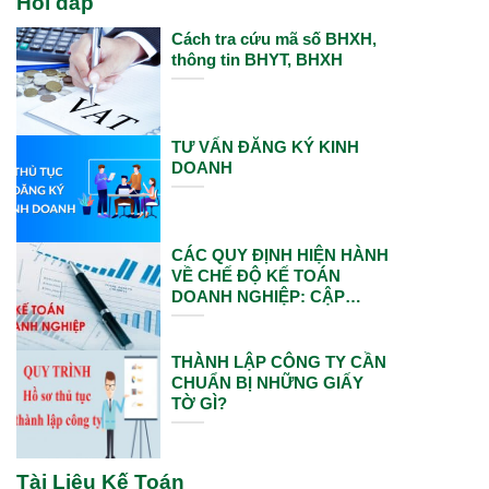
Hỏi đáp
Cách tra cứu mã số BHXH,
thông tin BHYT, BHXH
TƯ VẤN ĐĂNG KÝ KINH
DOANH
CÁC QUY ĐỊNH HIỆN HÀNH
VỀ CHẾ ĐỘ KẾ TOÁN
DOANH NGHIỆP: CẬP
NHẬT VÀ ÁP DỤNG MỚI
NHẤT
THÀNH LẬP CÔNG TY CẦN
CHUẨN BỊ NHỮNG GIẤY
TỜ GÌ?
Tài Liệu Kế Toán