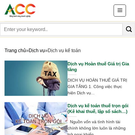
Skip
to
content
Search
for:
Trang chủ
»
Dịch vụ
»
Dịch vụ kế toán
Dịch vụ Hoàn thuế Giá trị Gia
tăng
DỊCH VỤ HOÀN THUẾ GIÁ TRỊ
GIA TĂNG 1. Công việc thực
hiện Dịch vụ...
Dịch vụ kế toán thuế trọn gói
(Kê khai thuế, lập sổ sách…)
Nguồn vốn và tình hình tài
chính không lớn luôn là những
trở ngại khiến...