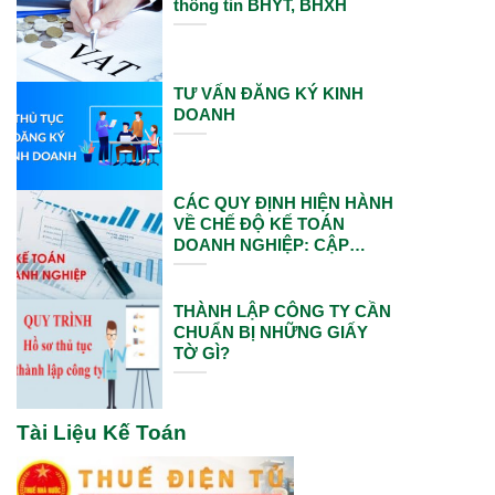
thông tin BHYT, BHXH
TƯ VẤN ĐĂNG KÝ KINH
DOANH
CÁC QUY ĐỊNH HIỆN HÀNH
VỀ CHẾ ĐỘ KẾ TOÁN
DOANH NGHIỆP: CẬP
NHẬT VÀ ÁP DỤNG MỚI
NHẤT
THÀNH LẬP CÔNG TY CẦN
CHUẨN BỊ NHỮNG GIẤY
TỜ GÌ?
Tài Liệu Kế Toán